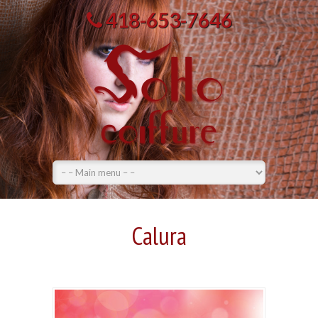
418-653-7646
Calura