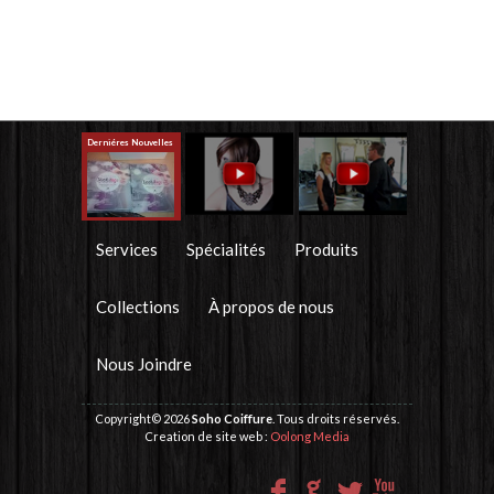
Derniéres Nouvelles
x
x
Collection 2014
Soho Coiffure à
Télémag
Services
Spécialités
Produits
Collections
À propos de nous
Nous Joindre
Copyright© 2026
Soho Coiffure
. Tous droits réservés.
Creation de site web :
Oolong Media
F
G
L
X